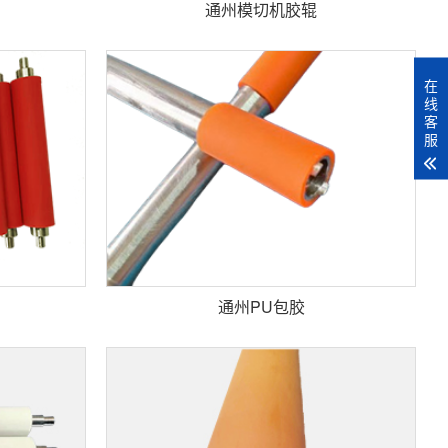
通州模切机胶辊
在
线
客
服
通州PU包胶