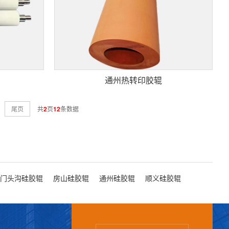
通州热转印胶辊
尾页
共
2
页
12
条数据
门头沟硅胶辊
房山硅胶辊
通州硅胶辊
顺义硅胶辊