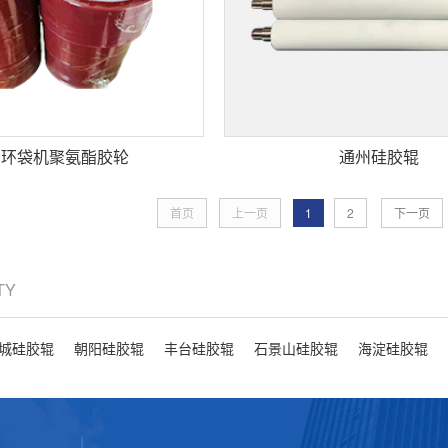
州环袋机聚氨酯胶轮
通州硅胶辊
首页
上一页
1
2
下一页
ITY
城硅胶辊
朝阳硅胶辊
丰台硅胶辊
石景山硅胶辊
海淀硅胶辊