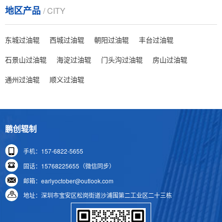
地区产品
/ CITY
东城过油辊
西城过油辊
朝阳过油辊
丰台过油辊
石景山过油辊
海淀过油辊
门头沟过油辊
房山过油辊
通州过油辊
顺义过油辊
鹏创辊制
手机：157-6822-5655
固话：15768225655（微信同步）
邮箱：earlyoctober@outlook.com
地址：深圳市宝安区松岗街道沙浦围第二工业区二十三栋