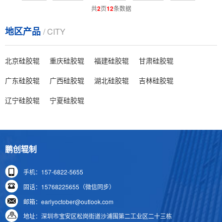
共
2
页
12
条数据
地区产品
/ CITY
北京硅胶辊
重庆硅胶辊
福建硅胶辊
甘肃硅胶辊
广东硅胶辊
广西硅胶辊
湖北硅胶辊
吉林硅胶辊
辽宁硅胶辊
宁夏硅胶辊
鹏创辊制
手机：157-6822-5655
固话：15768225655（微信同步）
邮箱：earlyoctober@outlook.com
地址：深圳市宝安区松岗街道沙浦围第二工业区二十三栋