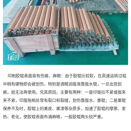
印刷胶辊表面易有伤痕、麻眼：由于胶辊比较软，在高速运转过程
中稍有硬物即会被划伤，特别是酒精润版液靠版水辊，一旦出现划
痕，就无法再使用。究其原因，主要有两种：一是印版拉不紧或版夹
夹不紧，印版拖梢处常有裂口和裂缝，划伤靠版水、墨辊；二是墨辊
保养不及时，胶辊上的墨皮、墨渣等杂质多，加速了胶辊的摩擦、发
热、老化，使胶辊表面布满麻眼，一般胶辊两头较严重。