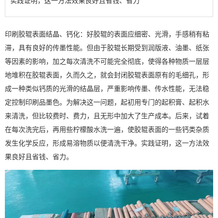
实践证明，这一方法效果良好且省钱、省力
印刷胶辊表面结晶、钙化：好胶辊的表面应细密、光滑，手感稍有粘
滞，具有良好的传墨性能。但由于胶辊长期受到润版液、油墨、纸张
等因素的影响，加之每次清洗不可能完全彻底，使得各种物质一层层
地堆积在胶辊表面，久而久之，就会封闭胶辊表面原有的毛细孔，形
成一种类似钙质的光滑的结晶层，严重影响传墨、传水性能，无法稳
定控制印刷品墨色。为解决这一问题，起初用专门的起积膏、起积水
来清洗，但比较费时、费力，且无形中加大了生产成本。后来，试着
在每次洗完后，再用些柠檬酸水洗一遍，使胶辊表面的一些钙类杂质
发生化学反应，形成易溶物质以便清洗干净。实践证明，这一方法效
果良好且省钱、省力。