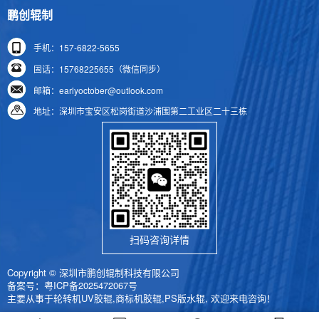
鹏创辊制
手机：157-6822-5655
固话：15768225655（微信同步）
邮箱：earlyoctober@outlook.com
地址：深圳市宝安区松岗街道沙浦围第二工业区二十三栋
扫码咨询详情
Copyright © 深圳市鹏创辊制科技有限公司
备案号：
粤ICP备2025472067号
主要从事于轮转机UV胶辊,商标机胶辊,PS版水辊, 欢迎来电咨询！